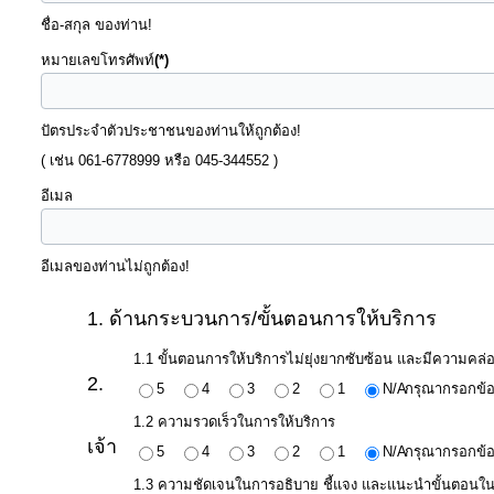
จัดการ
ชื่อ-สกุล ของท่าน!
ความ
หมายเลขโทรศัพท์
(*)
รู้
ปัตรประจำตัวประชาชนของท่านให้ถูกต้อง!
การ
( เช่น 061-6778999 หรือ 045-344552 )
ดำเนิน
งาน
อีเมล
การ
อีเมลของท่านไม่ถูกต้อง!
ให้
1. ด้านกระบวนการ/ขั้นตอนการให้บริการ
บริการ
1.1 ขั้นตอนการให้บริการไม่ยุ่งยากซับซ้อน และมีความคล่อ
2.
5
4
3
2
1
N/A
กรุณากรอกข้อ
แผนการ
1.2 ความรวดเร็วในการให้บริการ
ใช้
เจ้า
5
4
3
2
1
N/A
กรุณากรอกข้อ
จ่าย
งบ
1.3 ความชัดเจนในการอธิบาย ชี้แจง และแนะนำขั้นตอนใน