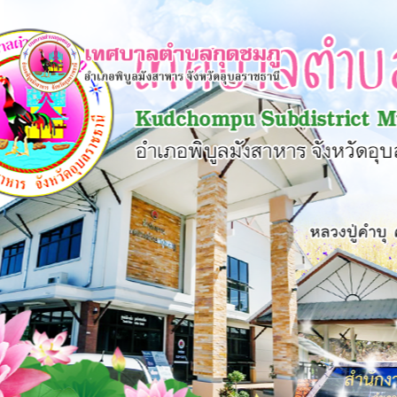
×
หน้า
close
หลัก
ข้อมูล
พื้น
ฐาน
บุคลากร
แผน
ยุทธศาสตร์
ข่าวสาร