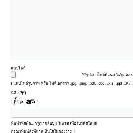
ท้อง
ถิ่น
ของ
เรา
ข้อมูล
การ
ติดต่อ
แนบไฟล์
***รูปแบบไฟล์ที่แนบ ไม่ถูกต้อ
( แนบไฟล์รูปภาพ หรือ ไฟล์เอกสาร .jpg, .png, .pdf, .doc, .xls, .ppt และ 
นี่คือ ?
(*)
พิมพ์รหัสผิด...กรุณาคลิปปุ่ม รีเฟรช เพื่อรับรหัสใหม่!!
กรุณาพิมพ์สิ่งที่ท่านเห็นใส่ในช่องว่าง!!!