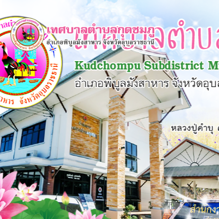
×
หน้า
close
หลัก
ข้อมูล
พื้น
ฐาน
บุคลากร
แผน
ยุทธศาสตร์
ข่าวสาร