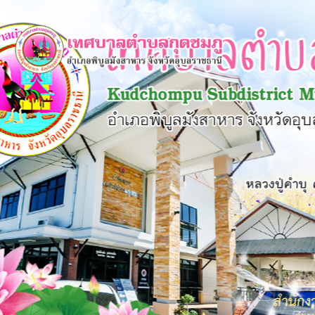
×
หน้า
close
หลัก
ข้อมูล
พื้น
ฐาน
บุคลากร
แผน
ยุทธศาสตร์
ข่าวสาร