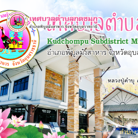
×
หน้า
close
หลัก
ข้อมูล
พื้น
ฐาน
บุคลากร
แผน
ยุทธศาสตร์
ข่าวสาร