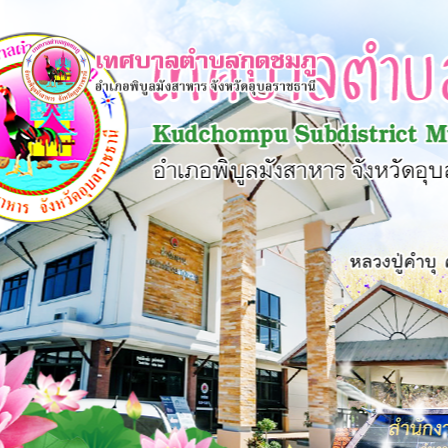
×
หน้า
close
หลัก
ข้อมูล
พื้น
ฐาน
บุคลากร
แผน
ยุทธศาสตร์
ข่าวสาร