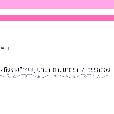
ุดชมภู
้างอิงถึงราชกิจจานุเบกษา ตามมาตรา 7 วรรคสอง