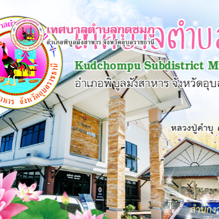
×
หน้า
close
หลัก
ข้อมูล
พื้น
ฐาน
บุคลากร
แผน
ยุทธศาสตร์
ข่าวสาร