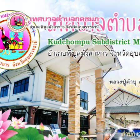
×
หน้า
close
หลัก
ข้อมูล
พื้น
ฐาน
บุคลากร
แผน
ยุทธศาสตร์
ข่าวสาร