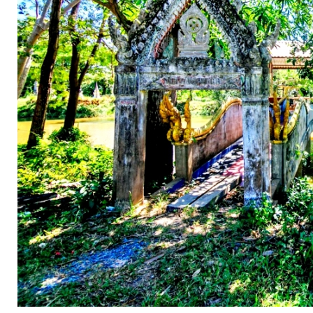
จัดการ
ความ
รู้
การ
ดำเนิน
งาน
การ
ให้
บริการ
แผนการ
ใช้
จ่าย
งบ