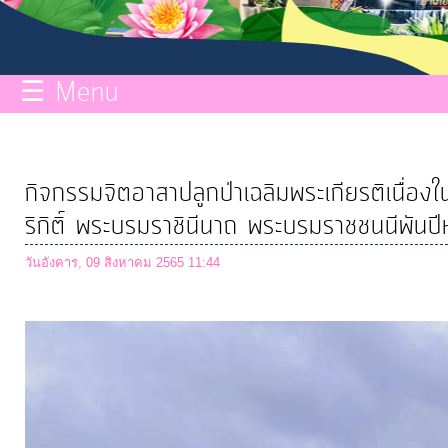
กิจการ
สภา
☰ Menu
บริการ
ข้อมูล
กิจกรรมจิตอาสาปลูกป่าเฉลิมพระเกียรติเนื่อ
ITA
ริกิติ์ พระบรมราชินีนาถ พระบรมราชชนนีพ
วันอังคาร, 09 สิงหาคม 2565 11:44
e-
Service
Q&A
การ