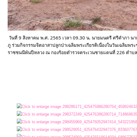
ประมาณ
ประจำ
ปี
วันที่ 9 สิงหาคม พ.ศ. 2565 เวลา 09.30 น. นายมนตรี ศรีคำภา
การ
ภู ร่วมกิจกรรมจิตอาสาปลูกป่าเฉลิมพระเกียรติเนื่องในวันเฉลิมพ
บริหาร
ราชชนนีพันปีหลวง ณ กองร้อยตำรวจตระเวนชายแดนที่ 226 ตำบลกุด
และ
พัฒนา
ทรัพยากร
บุคคล
การ
จัด
ซื้อ
จัด
จ้าง