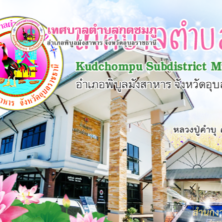
×
หน้า
close
หลัก
ข้อมูล
พื้น
ฐาน
บุคลากร
แผน
ยุทธศาสตร์
ข่าวสาร