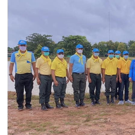
จัดการ
ความ
รู้
การ
ดำเนิน
งาน
การ
ให้
บริการ
แผนการ
ใช้
จ่าย
งบ