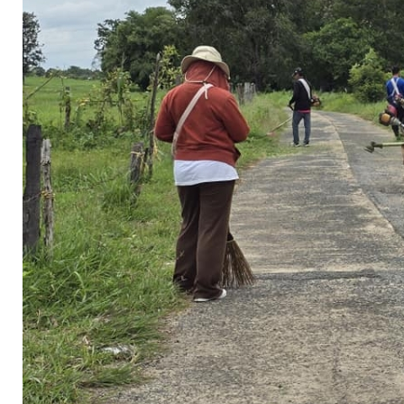
จัดการ
ความ
รู้
การ
ดำเนิน
งาน
การ
ให้
บริการ
แผนการ
ใช้
จ่าย
งบ