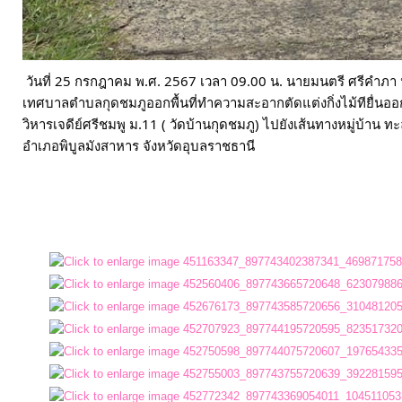
ประมาณ
ประจำ
ปี
วันที่ 25 กรกฎาคม พ.ศ. 2567 เวลา 09.00 น. นายมนตรี ศรีคำภา
เทศบาลตำบลกุดชมภูออกพื้นที่ทำความสะอากตัดแต่งกิ่งไม้ทียื่น
การ
วิหารเจดีย์ศรีชมพู ม.11 ( วัดบ้านกุดชมภู) ไปยังเส้นทางหมู่บ้าน 
อำเภอพิบูลมังสาหาร จังหวัดอุบลราชธานี

บริหาร
และ
พัฒนา
ทรัพยากร
บุคคล
การ
จัด
ซื้อ
จัด
จ้าง