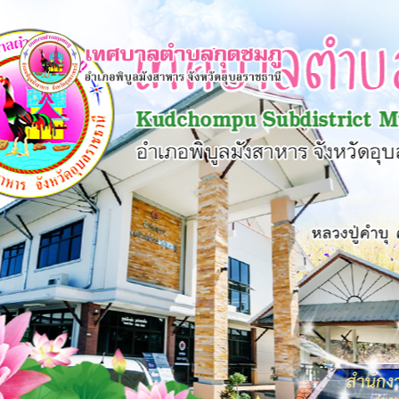
×
หน้า
close
หลัก
ข้อมูล
พื้น
ฐาน
บุคลากร
แผน
ยุทธศาสตร์
ข่าวสาร