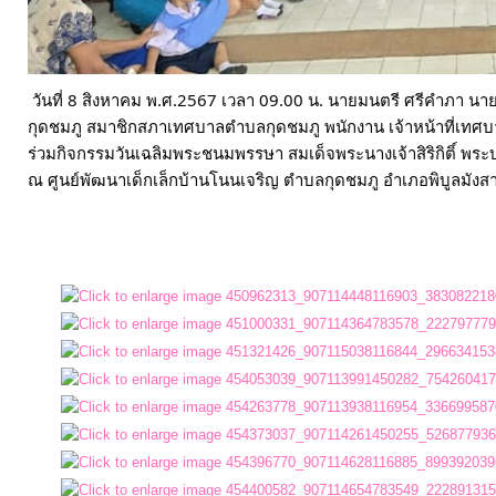
ประมาณ
ประจำ
ปี
วันที่ 8 สิงหาคม พ.ศ.2567 เวลา 09.00 น. นายมนตรี ศรีคำภา 
กุดชมภู สมาชิกสภาเทศบาลตำบลกุดชมภู พนักงาน เจ้าหน้าที่เทศบ
การ
ร่วมกิจกรรมวันเฉลิมพระชนมพรรษา สมเด็จพระนางเจ้าสิริกิติ์ พร
ณ ศูนย์พัฒนาเด็กเล็กบ้านโนนเจริญ ตำบลกุดชมภู อำเภอพิบูลมังสา
บริหาร
และ
พัฒนา
ทรัพยากร
บุคคล
การ
จัด
ซื้อ
จัด
จ้าง