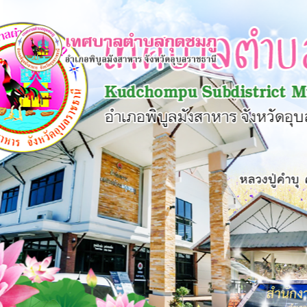
×
หน้า
close
หลัก
ข้อมูล
พื้น
ฐาน
บุคลากร
แผน
ยุทธศาสตร์
ข่าวสาร