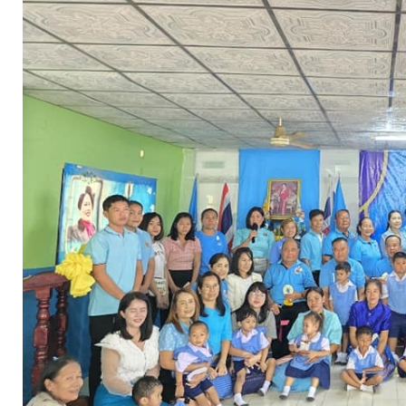
จัดการ
ความ
รู้
การ
ดำเนิน
งาน
การ
ให้
บริการ
แผนการ
ใช้
จ่าย
งบ