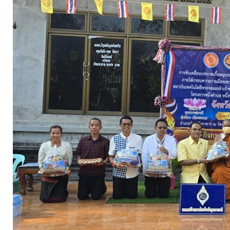
จัดการ
ความ
รู้
การ
ดำเนิน
งาน
การ
ให้
บริการ
แผนการ
ใช้
จ่าย
งบ