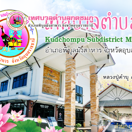
×
หน้า
close
หลัก
ข้อมูล
พื้น
ฐาน
บุคลากร
แผน
ยุทธศาสตร์
ข่าวสาร