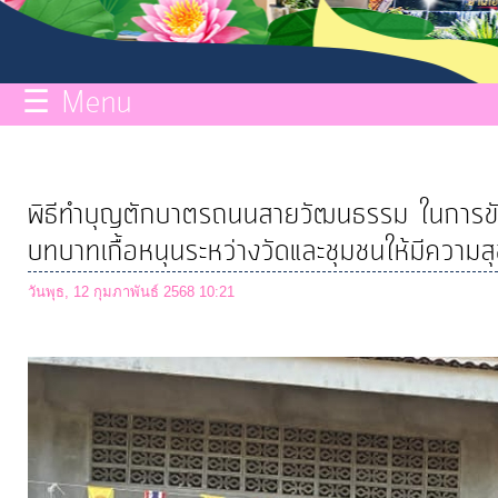
กิจการ
สภา
☰ Menu
บริการ
ข้อมูล
พิธีทำบุญตักบาตรถนนสายวัฒนธรรม ในการขั
ITA
บทบาทเกื้อหนุนระหว่างวัดและชุมชนให้มีความสุข
วันพุธ, 12 กุมภาพันธ์ 2568 10:21
e-
Service
Q&A
การ