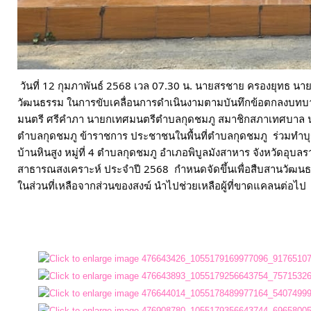
ประมาณ
ประจำ
ปี
วันที่ 12 กุมภาพันธ์ 2568 เวล 07.30 น. นายสรชาย ครองยุทธ 
การ
วัฒนธรรม ในการขับเคลื่อนการดำเนินงามตามบันทึกข้อตกลงบทบาทเก
บริหาร
มนตรี ศรีคำภา นายกเทศมนตรีตำบลกุดชมภู สมาชิกสภาเทศบาล นาย
และ
ตำบลกุดชมภู ข้าราชการ ประชาชนในพื้นที่ตำบลกุดชมภู  ร่วมทำบุ
พัฒนา
บ้านหินสูง หมู่ที่ 4 ตำบลกุดชมภู อำเภอพิบูลมังสาหาร จังหวัดอ
สาธารณสงเคราะห์ ประจำปี 2568  กำหนดจัดขึ้นเพื่อสืบสานวัฒนธ
ทรัพยากร
ในส่วนที่เหลือจากส่วนของสงฆ์ นำไปช่วยเหลือผู้ที่ขาดแคลนต่อไป

บุคคล
การ
จัด
ซื้อ
จัด
จ้าง