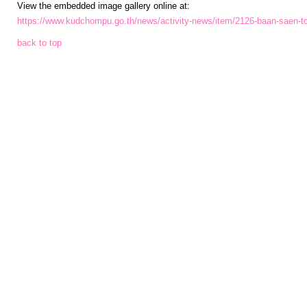
ป้องกัน
View the embedded image gallery online at:
การ
https://www.kudchompu.go.th/news/activity-news/item/2126-baan-saen-t
ทุจริต
back to top
มาตรการ
ภายใน
ป้องกัน
การ
ทุจริต
การ
ส่ง
เสริม
ความ
โปร่งใส