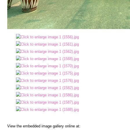
ประมาณ
ประจำ
ปี
การ
บริหาร
และ
พัฒนา
ทรัพยากร
บุคคล
การ
จัด
ซื้อ
จัด
View the embedded image gallery online at:
จ้าง