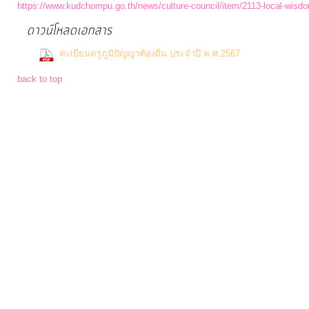
https://www.kudchompu.go.th/news/culture-council/item/2113-local-wisd
ดาวน์โหลดเอกสาร
การ
(27 Down
ทะเบียนครูภูมิปัญญาท้องถิ่น ประจำปี พ.ศ.2567
เงิน
การ
back to top
คลัง
แผนการ
ป้องกัน
การ
ทุจริต
การ
ดำเนิน
การ
เพื่อ