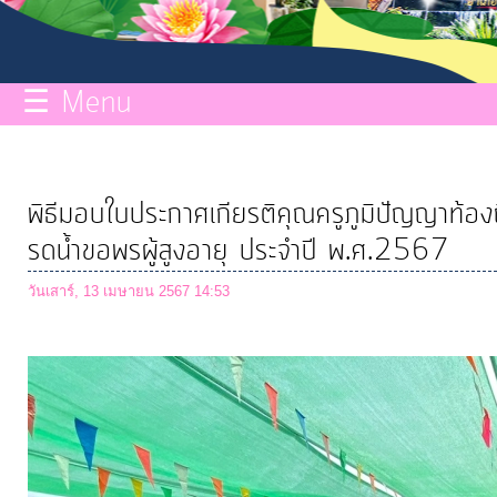
กิจการ
สภา
☰ Menu
บริการ
ข้อมูล
พิธีมอบใบประกาศเกียรติคุณครูภูมิปัญญาท้อ
ITA
รดน้ำขอพรผู้สูงอายุ ประจำปี พ.ศ.2567
วันเสาร์, 13 เมษายน 2567 14:53
e-
Service
Q&A
การ