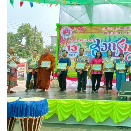
จัดการ
ความ
รู้
การ
ดำเนิน
งาน
การ
ให้
บริการ
แผนการ
ใช้
จ่าย
งบ