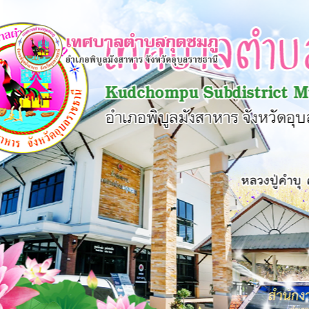
×
หน้า
close
หลัก
ข้อมูล
พื้น
ฐาน
บุคลากร
แผน
ยุทธศาสตร์
ข่าวสาร