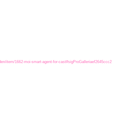
den/item/1662-moi-smart-agent-for-cast#sigProGalleriaef2645ccc2