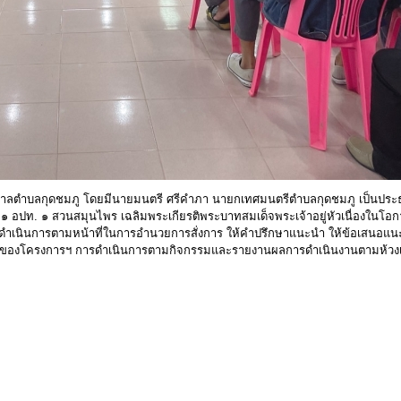
ทศบาลตำบลกุดชมภู โดยมีนายมนตรี ศรีคำภา นายกเทศมนตรีตำบลกุดชมภู เป็นประธ
อปท. ๑ สวนสมุนไพร เฉลิมพระเกียรติพระบาทสมเด็จพระเจ้าอยู่หัวเนื่องในโอก
นินการตามหน้าที่ในการอำนวยการสั่งการ ให้คำปรึกษาแนะนำ ให้ข้อเสนอแนะ
งค์ของโครงการฯ การดำเนินการตามกิจกรรมและรายงานผลการดำเนินงานตามห้วงเ