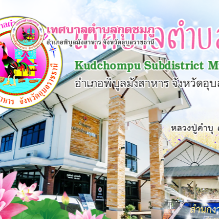
×
หน้า
close
หลัก
ข้อมูล
พื้น
ฐาน
บุคลากร
แผน
ยุทธศาสตร์
ข่าวสาร