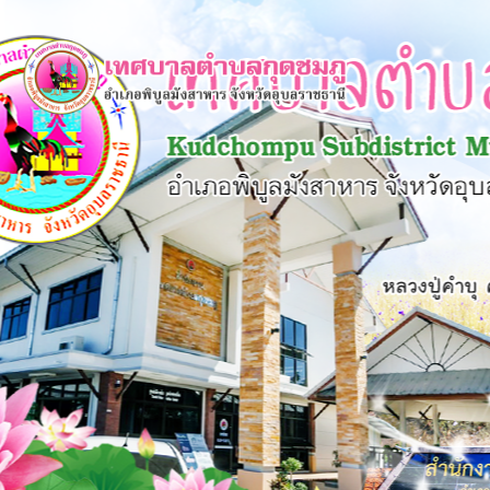
×
หน้า
close
หลัก
ข้อมูล
พื้น
ฐาน
บุคลากร
แผน
ยุทธศาสตร์
ข่าวสาร