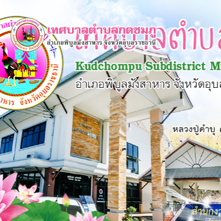
×
หน้า
close
หลัก
ข้อมูล
พื้น
ฐาน
บุคลากร
แผน
ยุทธศาสตร์
ข่าวสาร