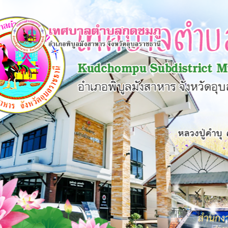
×
หน้า
close
หลัก
ข้อมูล
พื้น
ฐาน
บุคลากร
แผน
ยุทธศาสตร์
ข่าวสาร