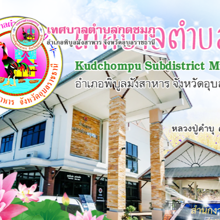
×
หน้า
close
หลัก
ข้อมูล
พื้น
ฐาน
บุคลากร
แผน
ยุทธศาสตร์
ข่าวสาร