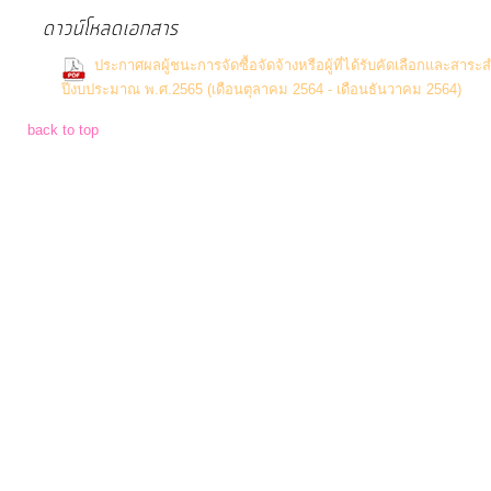
จัดการ
ดาวน์โหลดเอกสาร
ความ
รู้
ประกาศผลผู้ชนะการจัดซื้อจัดจ้างหรือผู้ที่ได้รับคัดเลือกและส
(
ปีงบประมาณ พ.ศ.2565 (เดือนตุลาคม 2564 - เดือนธันวาคม 2564)
back to top
การ
ดำเนิน
งาน
การ
ให้
บริการ
แผนการ
ใช้
จ่าย
งบ