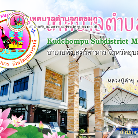
×
หน้า
close
หลัก
ข้อมูล
พื้น
ฐาน
บุคลากร
แผน
ยุทธศาสตร์
ข่าวสาร