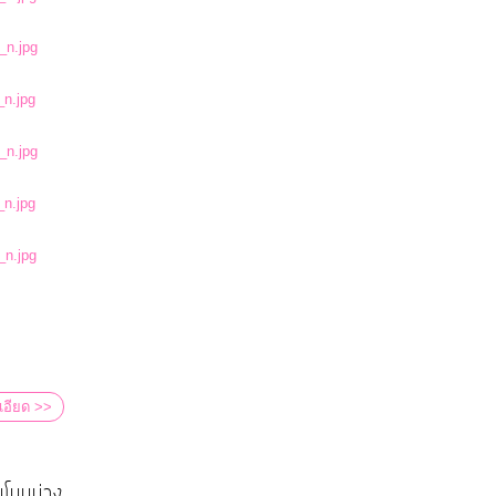
เอียด >>
นโนนม่วง