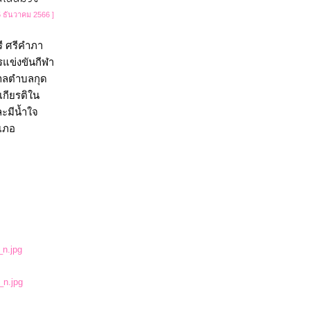
5 ธันวาคม 2566 ]
ี ศรีคำภา 
แข่งขันกีฬา
บาลตำบลกุด
เกียรติใน
ละมีน้ำใจ
ำเภอ