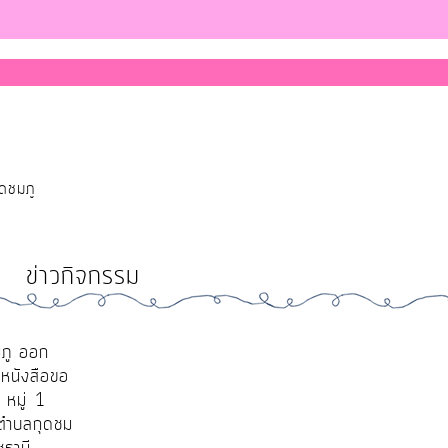
ุดชมภู
ข่าวกิจกรรม
มภู ออก
มหนังสือขอ
 หมู่ 1
 ตำบลกุดชม